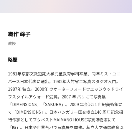
織作 峰子
教授
略歴
1981年京都文教短期大学児童教育学科卒業、同年ミス・ユニ
バース日本代表に選出。1982年大竹省二写真スタジオ入門。
1987年 独立。2000年 ウオーターフォードウエッジウッドライ
フスタイルアウォード受賞。2007 年 パリにて写真展
「DIMENSIONS」「SAKURA」。2009 年金沢21 世紀美術館に
て「DIMENSIONS」。日本ハンガリー国交樹立140 周年記念招
待作家としてブタペストMAIMANO HOUSE写真博物館にて
「時」。日本や世界各地で写真展を開催。私立大学通信教育協