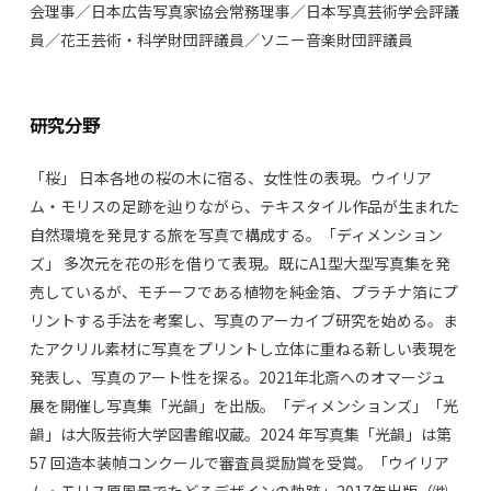
会理事／日本広告写真家協会常務理事／日本写真芸術学会評議
員／花王芸術・科学財団評議員／ソニー音楽財団評議員
研究分野
「桜」 日本各地の桜の木に宿る、女性性の表現。ウイリア
ム・モリスの足跡を辿りながら、テキスタイル作品が生まれた
自然環境を発見する旅を写真で構成する。「ディメンション
ズ」 多次元を花の形を借りて表現。既にA1型大型写真集を発
売しているが、モチーフである植物を純金箔、プラチナ箔にプ
リントする手法を考案し、写真のアーカイブ研究を始める。ま
たアクリル素材に写真をプリントし立体に重ねる新しい表現を
発表し、写真のアート性を探る。2021年北斎へのオマージュ
展を開催し写真集「光韻」を出版。「ディメンションズ」「光
韻」は大阪芸術大学図書館収蔵。2024 年写真集「光韻」は第
57 回造本装幀コンクールで審査員奨励賞を受賞。「ウイリア